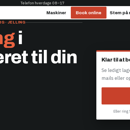
Telefon hverdage 08–17
Maskiner
Book online
Stem på 
G · JELLING
ng
i
et til din
Klar til at
Se ledigt la
mails eller 
Eller ring