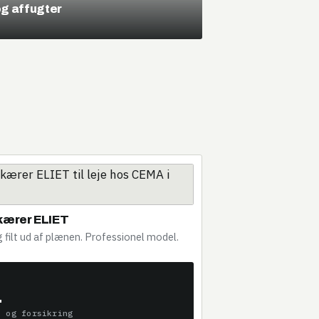
og affugter
kærer ELIET
 filt ud af plænen. Professionel model.
.
s og forsikring