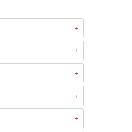
+
+
+
+
+