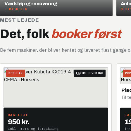
Værktøj og renovering
Anl
5 MASKINER
8 MA
MEST LEJEDE
Det, folk
booker først
De fem maskiner, der bliver hentet og leveret flest gange 
POPULÆR
KUN LEVERING
PO
Pla
Til t
Minigraver Kubota KX019-4
DAGSLEJE
DA
1,9 ton med kabine og varme. Vores mest lejede
950 kr.
19
maskine.
inkl. moms og forsikring
ink