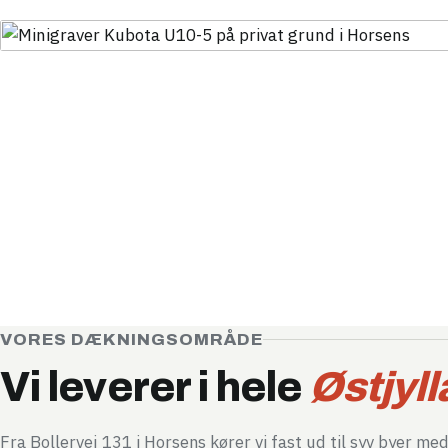
VORES DÆKNINGSOMRÅDE
Vi leverer i hele
Østjyl
Fra Bollervej 131 i Horsens kører vi fast ud til syv byer me