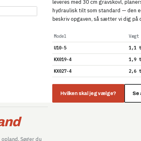
leveres med 30 cm gravskovl, planer
hydraulisk tilt som standard — den en
beskriv opgaven, så sætter vi dig på 
Model
Vægt
U10-5
1,1 
KX019-4
1,9 
KX027-4
2,6 
Hvilken skal jeg vælge?
Se 
land
d opland. Søger du