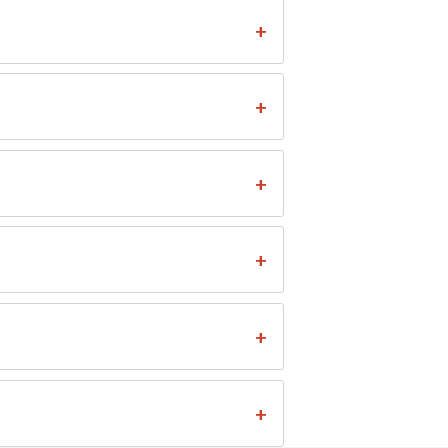
+
+
+
+
+
+