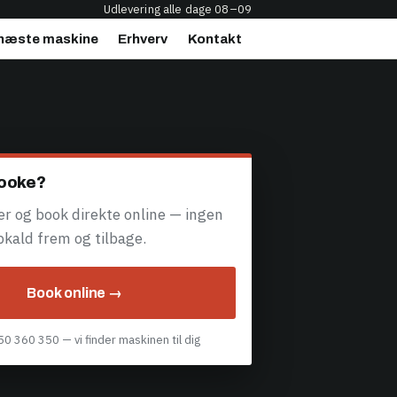
Udlevering alle dage 08–09
næste maskine
Erhverv
Kontakt
 booke?
ger og book direkte online — ingen
opkald frem og tilbage.
Book online →
 50 360 350 — vi finder maskinen til dig