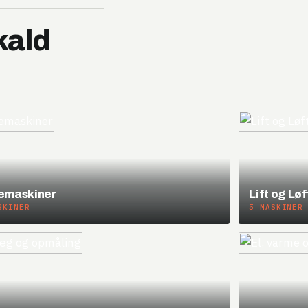
kald
emaskiner
Lift og Løf
SKINER
5 MASKINER