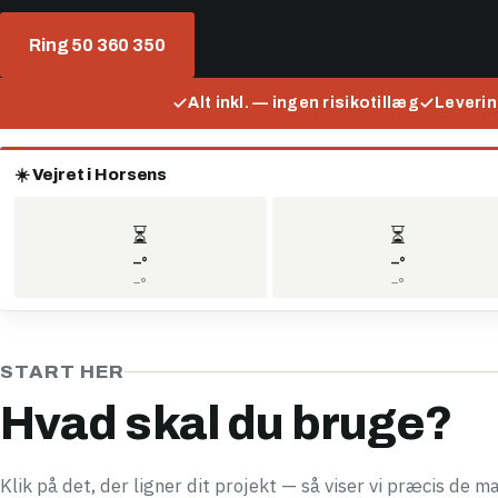
Ring 50 360 350
Alt inkl. — ingen risikotillæg
Leverin
☀️ Vejret i Horsens
⏳
⏳
–°
–°
–°
–°
START HER
Hvad skal du bruge?
Klik på det, der ligner dit projekt — så viser vi præcis de m