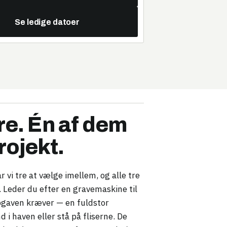
Se ledige datoer
re. Én af dem
projekt.
ar vi tre at vælge imellem, og alle tre
v. Leder du efter en gravemaskine til
 opgaven kræver — en fuldstor
i haven eller stå på fliserne. De