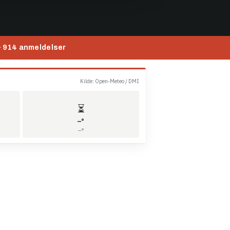
 · 914 anmeldelser
Kilde: Open-Meteo / DMI
⏳
–°
–°