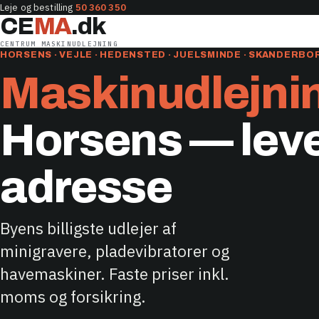
Leje og bestilling
50 360 350
CE
MA
.dk
CENTRUM MASKINUDLEJNING
HORSENS · VEJLE · HEDENSTED · JUELSMINDE · SKANDERBOR
Maskinudlejni
Horsens — lever
adresse
Byens billigste udlejer af
minigravere, pladevibratorer og
havemaskiner. Faste priser inkl.
moms og forsikring.