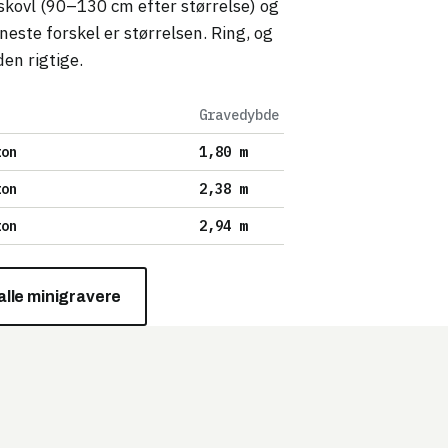
skovl (90–130 cm efter størrelse) og
este forskel er størrelsen. Ring, og
den rigtige.
Gravedybde
ton
1,80 m
ton
2,38 m
ton
2,94 m
alle minigravere