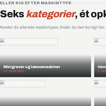
ELLER KIG EFTER MASKINTYPE
Seks
kategorier
, ét op
Kender du allerede maskintypen, finder du den hurtigt her.
Minigraver og læssemaskiner
Hav
14 MASKINER
4 MA