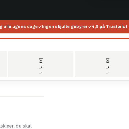
g alle ugens dage
Ingen skjulte gebyrer
4,9 på Trustpilot
⏳
⏳
–°
–°
–°
–°
askiner, du skal