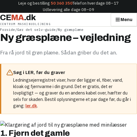
Leje og bestilling
50 360 350
Telefon hverdage 08–17
Udlevering alle dage 08–09
CE
MA
.dk
Menu
CENTRUM MASKINUDLEJNING
Forside
/
Gør det selv-guide
/
Ny græsplæne
Ny græsplæne – vejledning
Fra rå jord til grøn plæne. Sådan griber du det an.
Søg i LER, før du graver
Ledningsejerregistret viser, hvor der ligger el, fiber, vand,
kloak og fjernvarme i din grund. Det er gratis, det er
lovpligtigt — og graver du en andens kabel over, hæfter du
selv for skaden. Bestil oplysningerne et par dage før, du går i
gang:
ler.dk
.
1. Fjern det gamle