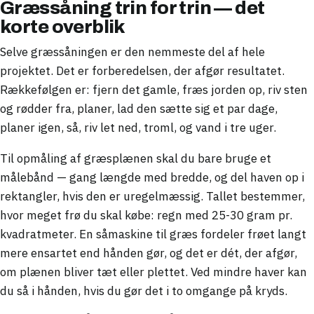
Græssåning trin for trin — det
korte overblik
Selve græssåningen er den nemmeste del af hele
projektet. Det er forberedelsen, der afgør resultatet.
Rækkefølgen er: fjern det gamle, fræs jorden op, riv sten
og rødder fra, planer, lad den sætte sig et par dage,
planer igen, så, riv let ned, troml, og vand i tre uger.
Til opmåling af græsplænen skal du bare bruge et
målebånd — gang længde med bredde, og del haven op i
rektangler, hvis den er uregelmæssig. Tallet bestemmer,
hvor meget frø du skal købe: regn med 25-30 gram pr.
kvadratmeter. En såmaskine til græs fordeler frøet langt
mere ensartet end hånden gør, og det er dét, der afgør,
om plænen bliver tæt eller plettet. Ved mindre haver kan
du så i hånden, hvis du gør det i to omgange på kryds.