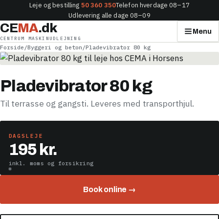
Leje og bestilling
50 360 350
Telefon hverdage 08–17
Udlevering alle dage 08–09
CE
MA
.dk
Menu
CENTRUM MASKINUDLEJNING
Forside
/
Byggeri og beton
/
Pladevibrator 80 kg
Pladevibrator 80 kg
Til terrasse og gangsti. Leveres med transporthjul.
DAGSLEJE
195 kr.
inkl. moms og forsikring
Book online →