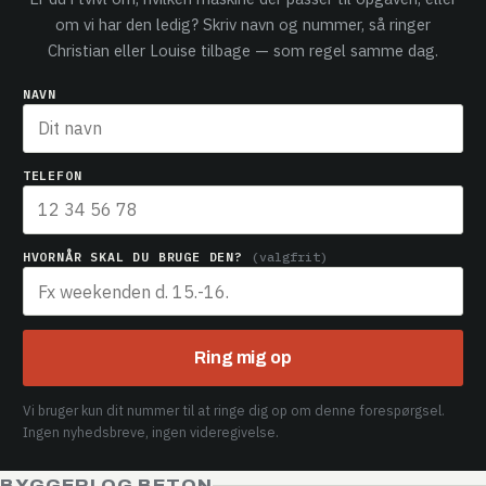
om vi har den ledig? Skriv navn og nummer, så ringer
Christian eller Louise tilbage — som regel samme dag.
NAVN
TELEFON
HVORNÅR SKAL DU BRUGE DEN?
(valgfrit)
Ring mig op
Vi bruger kun dit nummer til at ringe dig op om denne forespørgsel.
Ingen nyhedsbreve, ingen videregivelse.
BYGGERI OG BETON