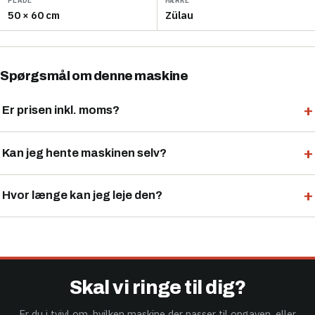
50 × 60 cm
Zülau
Spørgsmål om denne maskine
Er prisen inkl. moms?
Kan jeg hente maskinen selv?
Hvor længe kan jeg leje den?
Skal vi ringe til dig?
Er du i tvivl om, hvilken maskine der passer til opgaven, eller