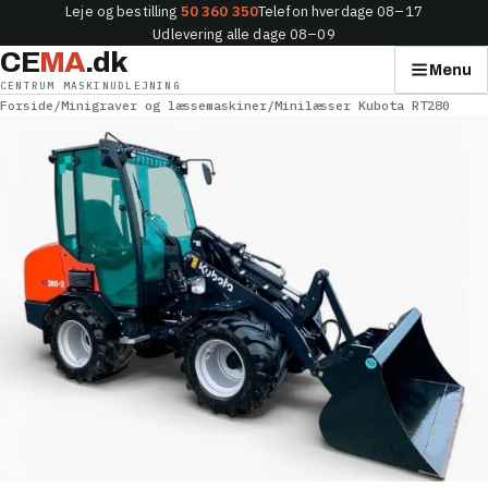
Leje og bestilling
50 360 350
Telefon hverdage 08–17
Udlevering alle dage 08–09
CE
MA
.dk
Menu
CENTRUM MASKINUDLEJNING
Forside
/
Minigraver og læssemaskiner
/
Minilæsser Kubota RT280