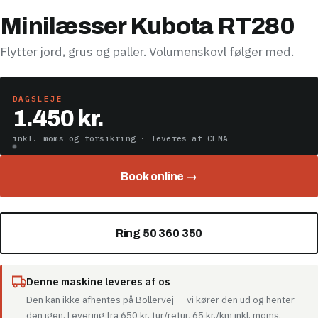
Minilæsser Kubota RT280
Flytter jord, grus og paller. Volumenskovl følger med.
DAGSLEJE
1.450 kr.
inkl. moms og forsikring · leveres af CEMA
Book online →
Ring 50 360 350
Denne maskine leveres af os
Den kan ikke afhentes på Bollervej — vi kører den ud og henter
den igen. Levering fra 650 kr. tur/retur, 65 kr./km inkl. moms.