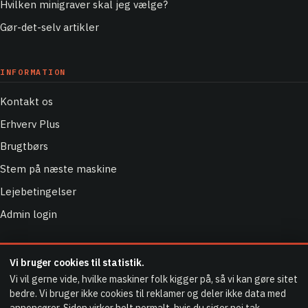
Hvilken minigraver skal jeg vælge?
Gør-det-selv artikler
INFORMATION
Kontakt os
Erhverv Plus
Brugtbørs
Stem på næste maskine
Lejebetingelser
Admin login
Vi bruger cookies til statistik.
Vi vil gerne vide, hvilke maskiner folk kigger på, så vi kan gøre sitet
Bollervej 131, 8700 Horsens · CVR 37465216
bedre. Vi bruger ikke cookies til reklamer og deler ikke data med
Tlf.
50 360 350
·
info@cema.dk
© 2026 CEMA.dk — en del af Centrum Gruppen