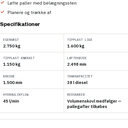
Løfte paller med belægningssten
Planere og trække af
Specifikationer
EGENVÆGT
TIPPLAST LIGE
2.750 kg
1.600 kg
TIPPLAST KNÆKKET
LØFTEHØJDE
1.150 kg
2.498 mm
BREDDE
TANKKAPACITET
1.500 mm
38 l diesel
HYDRAULIKFLOW
REDSKABER
45 l/min
Volumenskovl medfølger —
pallegafler tilkøbes